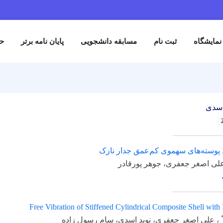
نمایشگاه
ثبت نام
مسابقه دانشجویی
پایان نامه برتر
حم
اسدی
د پوسته‌های سهموی کم‌عمق جدار نازک
لی اصغر جعفری، جوهر پورقادر
Free Vibration of Stiffened Cylindrical Composite Shell with 
، علی اصغر جعفری، نوید اسدی، سام رسول زاده