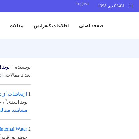
English
03-04 دی 1398
صفحه اصلی
اطلاعات کنفرانس
مقالات
نویسنده =
نوید 
تعداد مقالات:
2
1
ارتعاشات آزا
*
نوید اسدی
، ع
مشاهده مقاله
Internal Water
2
*
جوهر پورقادر