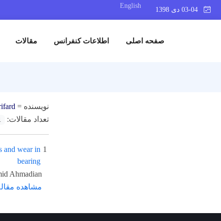
English
03-04 دی 1398
صفحه اصلی
اطلاعات کنفرانس
مقالات
نویسنده =
ifard
تعداد مقالات:
1
s and wear in
1
bearing
mid Ahmadian
مشاهده مقاله