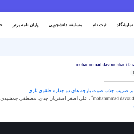
نمایشگاه
ثبت نام
مسابقه دانشجویی
پایان نامه برتر
حم
mohammmad davoudabadi far
بر ضریب جذب صوت پارچه های دو جداره حلقوی تاری
*
mohammmad davoudab
، علی اصغر اصغریان جدی، مصطفی جمشیدی ا