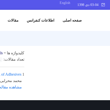
English
03-04 دی 1398
صفحه اصلی
اطلاعات کنفرانس
مقالات
کلیدواژه ها =
ls
تعداد مقالات:
1
 of Adhesives
1
محمد محرابی، ammad Hossein Soorgee
مشاهده مقاله