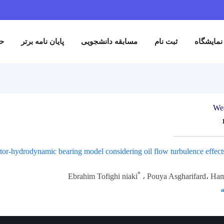
نمایشگاه
ثبت نام
مسابقه دانشجویی
پایان نامه برتر
حم
We
otor-hydrodynamic bearing model considering oil flow turbulence effect
*
Ebrahim Tofighi niaki
، Pouya Asgharifard، Ha