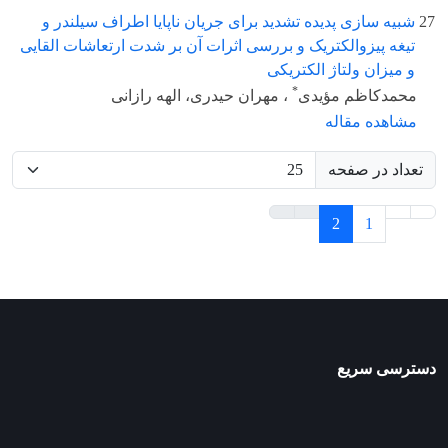
27
شبیه سازی پدیده تشدید برای جریان ناپایا اطراف سیلندر و
تیغه پیزوالکتریک و بررسی اثرات آن بر شدت ارتعاشات القایی
و میزان ولتاژ الکتریکی
*
محمدکاظم مؤیدی
، مهران حیدری، الهه رازانی
مشاهده مقاله
تعداد در صفحه
2
1
دسترسی سریع