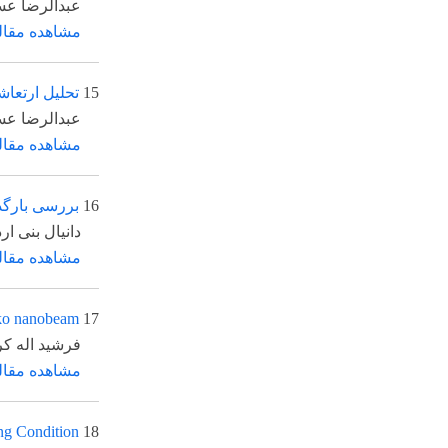
*
عبدالرضا عسکریان
، 
مشاهده مقاله
15
تحلیل ارتعاشات آزاد ن
*
عبدالرضا عسکریان
، 
مشاهده مقاله
16
بررسی بارگذاری حرارتی
دانیال بنی اردلانی، ف
مشاهده مقاله
s Timoshenko nanobeam
17
فرشید اله کرمی، مری
مشاهده مقاله
der Rotating Condition
18