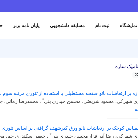
ثبت نام
مسابقه دانشجویی
پایان نامه برتر
حمایت کنند
زه
ارتعاشات نانو صفحه مستطیلی با استفاده از تئوری مرتبه سوم برشی بر
*
، محمود شریعتی، محسن حیدری بنی
، محمدرضا زمانی، جعفر اسکند
ک بر ارتعاشات نانو ورق کیرشهف گرافنی بر اساس تئوری تنش کوپل
*
 رضا آذرافزا، محسن حیدری بنی
، جعفر اسکندری جم، محمدرضا زمان