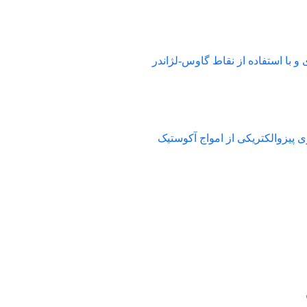
اده از نقاط گاوس-لژاندر
تریکی از امواج آکوستیک