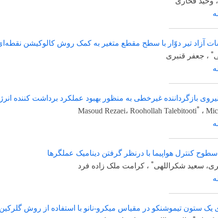
اری
تیر دوّار با سطح مقطع متغیر به کمک روش کالوکیشن نقطه‌ای و با استف
 قنبری
گرداننده غیرخطی به منظور بهبود عملکرد برداشت کننده انرژی پیزوالک
Masoud Rezaei، Roohollah Talebito
ترل هواپیما با درنظر گرفتن دینامیک عملگرها
*
شکراللهی
، کرامت ملک زاده فرد
ن تیموشنکو در مقیاس میکرو-نانو با استفاده از روش گلرکین