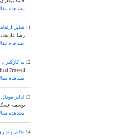
حامد بیگلری، وحید فخ
مشاهده مقاله
11
تحلیل ارتعاشات آزاد 
*
رضا عادلخانی
، جعفر
مشاهده مقاله
12
به کارگیری نیروی باز
*
oti
، Michael Friswell
مشاهده مقاله
13
آنالیز مودال سطوح کن
یوسف عسگری، سعید 
مشاهده مقاله
14
تحلیل پایداری یک ستو