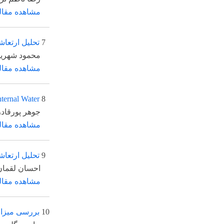
مشاهده مقاله
7
تحلیل ارتعاشات تیر ت
محمود شهریاری احمدی
مشاهده مقاله
ll with Internal Water
8
*
جوهر پورقادر
، علی ا
مشاهده مقاله
9
تحلیل ارتعاشات یک تی
احسان لقمان، علی کما
مشاهده مقاله
10
بررسی میزان تاثیر کو