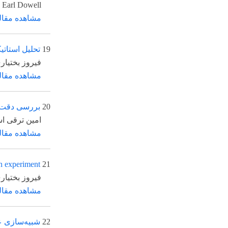
es-Aval، Earl Dowell
مشاهده مقاله
19
تحلیل استاتیکی و ارت
*
فیروز بختیاری نژاد
، 
مشاهده مقاله
20
بررسی دقت تئوری تیر
*
امین ترقی اسگوئی
، 
مشاهده مقاله
lation with experiment
21
*
فیروز بختیاری نژاد
، Amir Hossein Modaress-Aval، حمیدرضا رستمی، Earl Dowell
مشاهده مقاله
22
شبیه‌سازی عددی ارتعا