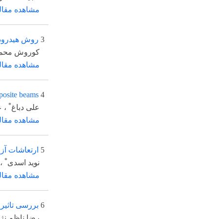
مشاهده مقاله
3
روش هیدرودینامیک ذرا
کوروش محمدی عیسی 
مشاهده مقاله
s nanocomposite beams
4
*
علی دباغ
، عباس راست
مشاهده مقاله
5
ارتعاشات آزاد پوسته
*
نوید اسدی
، علی اصغ
مشاهده مقاله
6
بررسی تاثیر مقدار ج
*
رضا ناظم نژاد