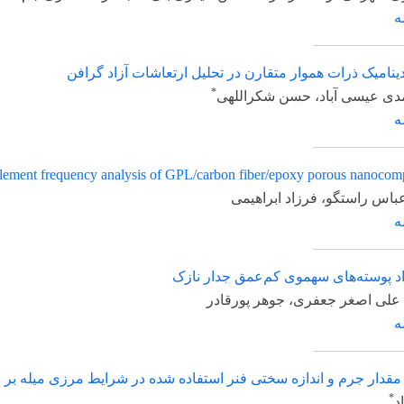
ت هموار متقارن در تحلیل ارتعاشات آزاد گرافن
*
آباد، حسن شکراللهی
Finite element frequency analysis of GPL/carbon fiber/epoxy porou
گو، فرزاد ابراهیمی
‌های سهموی کم‌عمق جدار نازک
ر جعفری، جوهر پورقادر
رم و اندازه سختی فنر استفاده شده در شرایط مرزی میله بر شکل مود