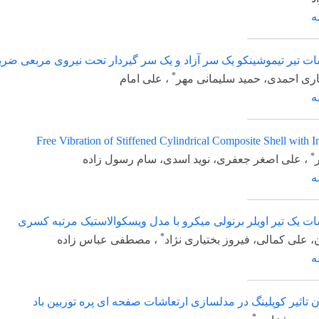
یموشینکو یک سر آزاد و یک سر گیردار تحت نیروی مربعی ضربه ای با 
*
، حمید سلیمانی مهر
، علی امام
Free Vibration of Stiffened Cylindrical Composite She
صغر جعفری، نوید اسدی، سام رسول زاده
ر اویلر برنولی میکرو با مدل ویسکوالاستیک مرتبه کسری
*
لی، فیروز بختیاری نژاد
، مصطفی عباس زاده
پلینگ در مدلسازی ارتعاشات صفحه ای پره توربین باد
*