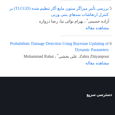
5
بررسی تأثیر میراگر ستون مایع-گاز تنظیم شده (TLCGD) بر
کنترل ارتعاشات سدهای بتنی وزنی
*
آزاده حسینی
، بهرام نوائی نیا، رضا دزواره
مشاهده مقاله
Probabilistic Damage Detection Using Bayesian Updating of
6
Dynamic Parameters
*
Zahra Zhiyanpour، علی بخشی
، Mohammad Rahai
مشاهده مقاله
دسترسی سریع