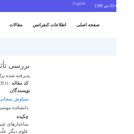
English
صفحه اصلی
اطلاعات کنفرانس
مقالات
نمایشگاه
بررسی تأثیر احت
پذیرفته شده برای ارائه 
کد مقاله
:
SAV2019 (R1)
نویسندگان
سیاوش سحابی
دانشکده موسیقی دانشگاه
چکیده
ساختارهای غیرمعمول در
علوم دیگر علّت‌یابی شو