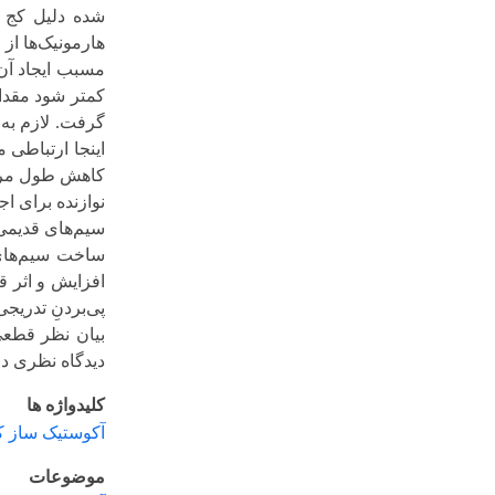
شده دلیل کج قرار داد
هارمونیک‌ها از ضریب صح
مسبب ایجاد آن است. هر
کمتر شود مقدار آن نیز 
گرفت. لازم به توضیح 
اینجا ارتباطی میان پدید
کاهش طول مرتعشْ هنگام 
نوازنده برای اجرای یک 
سیم‌های قدیمی لازم بود
ساخت سیم‌های جدید ای
افزایش و اثر قطر را که 
پی‌بردنِ تدریجی نوازند
بیان نظر قطعی در رابطه
دیدگاه نظری در این حوز
کلیدواژه ها
آکوستیک ساز کمانچه
؛
سا
موضوعات