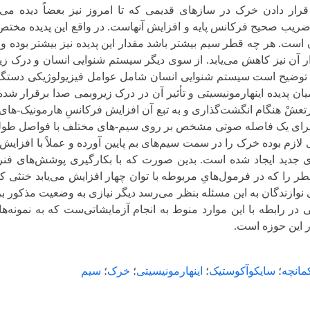
ن خرک در سازهای قدیمی که تا امروز نیز بعضاً دیده می-شود، ر
یح فرکانس پایه و افزایش آنهاست. در واقع این پدیده مختص سیم‌های 
 چه قطر سیم بیشتر باشد مقدار این پدیده نیز بیشتر بوده و هر 
کاهش می‌یابد. از سوی دیگر سیستم شنوایی انسان و درک زیروبمی، م
است سیستم شنوایی انسان شامل عوامل فیزیولوژیکی دستگاه شنوای
ه اینهارمونیسیتی و تأثیر آن در درک زیروبمی صدا برقرار شده است. بدی
انگشت‌گذاری و به تبع آن افزایش فرکانسِ هارمونیک-های بالاتر، سی
فاصله صوتی مشخص بر روی سیم-های مختلف با فواصل طولی مختلفی روی 
ه خرک را در سمت سیم‌های بم پایین آورده و عملاً با افزایش طول سیم
جاد شده است. بدین صورت که با بکارگیری پوشش‌های فنری، چگالی
در فرمول‌هایِ مربوطه با توان چهار افزایش می‌یابد خنثی کرده‌اند. ب
گان به این مسئله بنظر می‌رسد دیگر نیازی به وضعیت مذکور برای خر
 با این موارد منوط به انجام آزمایشاتی‌ست که به نمونه‌هایی از آن
ه است.
یکوآکوستیک
؛
اینهارمونیسیتی
؛
خرک
؛
سیم