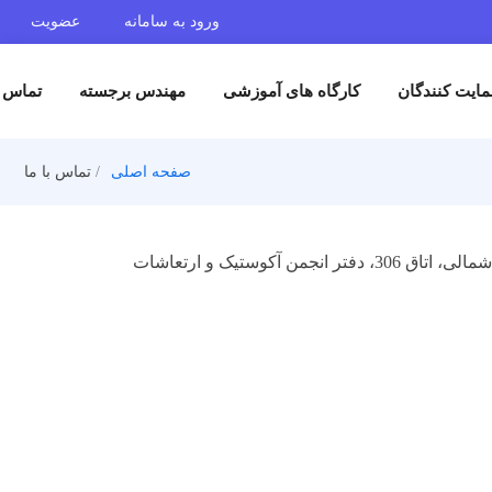
ورود به سامانه
عضویت
گان
کارگاه های آموزشی
مهندس برجسته
تماس با ما
صفحه اصلی
تماس با ما
آدرس:تهران، خیابان کریم خان زند، نبش خیابان عضدی شمالی (آبان شمالی سابق)، ساختمان علامه طباطبایی، طبقه دوم شمالی، اتاق 306، دفتر انجمن آکوستیک و ارتعاشات