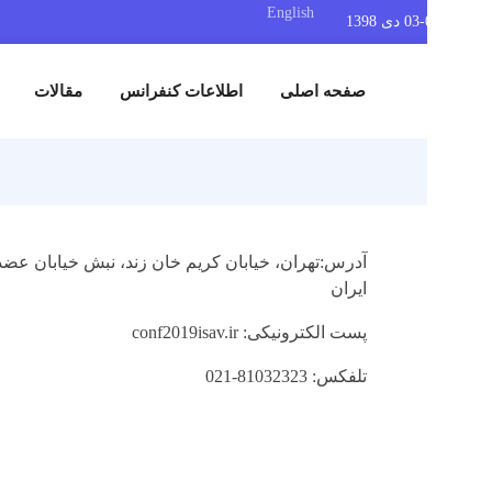
English
صفحه اصلی
اطلاعات کنفرانس
مقالات
نمایشگاه
ایران
پست الکترونیکی:
conf2019isav.ir
تلفکس: 81032323-021