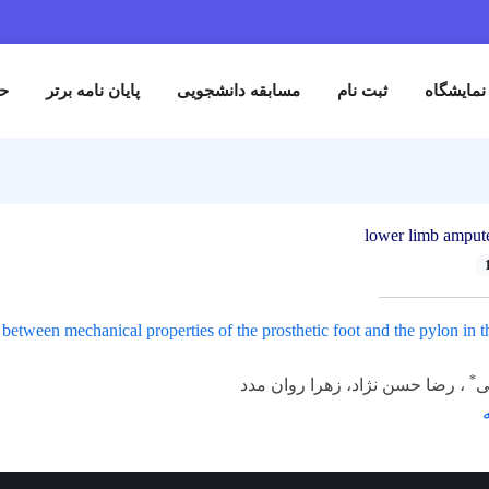
نمایشگاه
ثبت نام
مسابقه دانشجویی
پایان نامه برتر
حم
lower limb amput
n between mechanical properties of the prosthetic foot and the pylon in 
*
ی
، رضا حسن نژاد، زهرا روان مدد