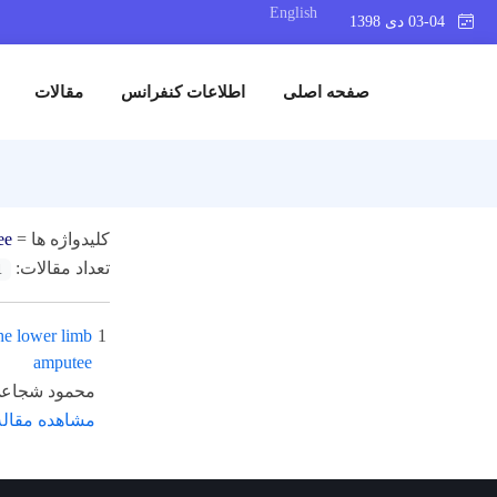
English
03-04 دی 1398
صفحه اصلی
اطلاعات کنفرانس
مقالات
کلیدواژه ها =
ee
تعداد مقالات:
1
the lower limb
1
amputee
محمود شجاع
مشاهده مقاله