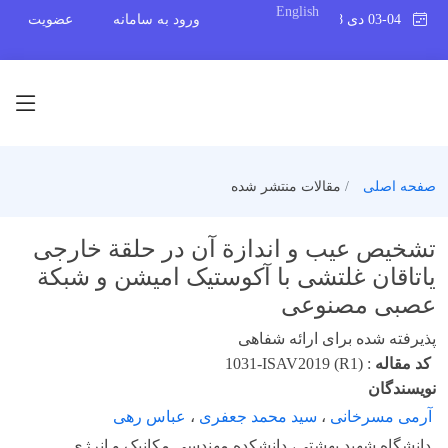
English
03-04 دی 1398
ورود به سامانه
عضویت
صفحه اصلی
مقالات منتشر شده
تشخیص عیب و اندازة آن در حلقة خارجی
یاتاقان غلتشی با آکوستیک امیشن و شبکة
عصبی مصنوعی
پذیرفته شده برای ارائه شفاهی
کد مقاله
:
1031-ISAV2019 (R1)
نویسندگان
آرمی مسرخانی
،
سید محمد جعفری
،
عباس رهی
دانشگاه شهید بهشتی، دانشکده مهندسی مکانیک و انرژی