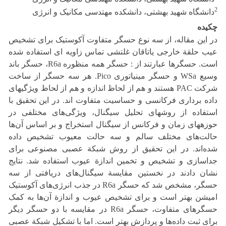
2
دانشگاه شهید بهشتی، دانشکده مهتدسی مکانیک و انرژی
چکیده
در این مقاله، از سه نوع حسگر متفاوت آکوستیک برای تشخیص
عیب حلقة خارجی یاتاقان غلتشی تماس زاویه ای استفاده شده
است. حسگرها عبارتند از : حسگر همه منظوره R6a، حسگر باند
وسیع WSa و حسگر مینیاتوری Pico. هر سه حسگر از ساخت
شرکت PAC هستند و هم از لحاظ اندازه و هم از لحاظ ویژگی‏های
داده برداری فرکانسی و حساسیت متفاوت اند. در این تحقیق با
استفاده از روش‏های تحلیل سیگنال، ویژگی‌های مختلفی در
حوزه‏های زمان و فرکانس از سیگنال استخراج و بر اساس آن‌ها
حالت‌های مختلف سالم و سه حالت معیوب تشخیص داده
شده‌اند. در این تحقیق از روش شبکة عصبی مصنوعی برای
جداسازی و تشخیص و تخمین اندازة عیوب استفاده شد. نتایج
نشان دادند در نخستین مقایسة سیگنال‌های دریافتی از سه
حسگر، مشخص شد که حسگر R6a در جذب انرژی‌های آکوستیک
امیشن بهتر است و برای تشخیص عیوب و اندازة آن‌ها به کمک
حسگرهای متفاوت، حسگر R6a در مقایسه با دو حسگر دیگر
برای ثبت داده‌ها و پردازش بهتر است. اما با تشکیل شبکة عصبی