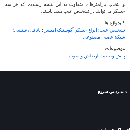
و انتخاب پارامترهای متفاوت به این نتیجه رسیدیم که هر سه
حسگر می‌توانند در تشخیص عیب مفید باشند.
کلیدواژه ها
تشخیص عیب
؛
انواع حسگر آکوستیک امیشن
؛
یاتاقان غلتشی
؛
شبکة عصبی مصنوعی
موضوعات
پایش وضعیت ارتعاش و صوت
دسترسی سریع
اشتراک خبرنامه