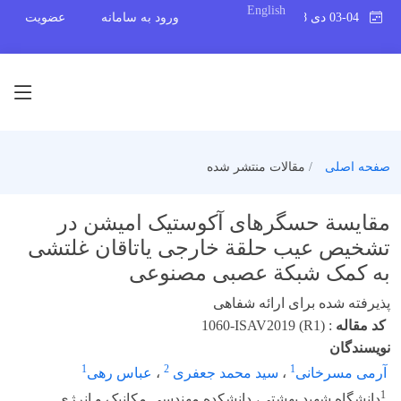
English
03-04 دی 1398
ورود به سامانه
عضویت
صفحه اصلی
مقالات منتشر شده
مقایسة حسگرهای آکوستیک امیشن در
تشخیص عیب حلقة خارجی یاتاقان غلتشی
به کمک شبکة عصبی مصنوعی
پذیرفته شده برای ارائه شفاهی
کد مقاله
:
1060-ISAV2019 (R1)
نویسندگان
1
2
1
آرمی مسرخانی
،
سید محمد جعفری
،
عباس رهی
1
دانشگاه شهید بهشتی، دانشکده مهندسی مکانیک و انرژی