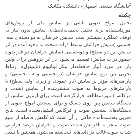
2
دانشگاه صنعتی اصفهان- دانشکده مکانیک
چکیده
تحلیل امواج صوتی ناشی از سایش یکی از روش‌های
مورداستفاده برای تحلیل لحظه‌به‌لحظه‌ی سایش بدون نیاز به
توقف عملکرد سیستم است. سایش خراشان به دو دسته‌ی سه-
جسمی (سایش خراشان توسط ذرات سخت به وجود آمده در اثر
سایش بین دو سطح) و دو-جسمی (سایش خراشان دو فلز بدون
حضور ذرات سایش) تقسیم می‌شود. در این پژوهش برای اولین
بار، در مورد آلیاژ حافظه‌دار نیکل-تیتانیوم (نایتینول)، ارتباط
تجربی بین نوع سایش خراشان (دو-جسمی و سه-جسمی) و
پارامترهای مؤثر بر سایش (بار عمودی و زبری اولیه سطح) با
پارامترهای مربوط به صوت منتشرشده از سایش (شدت و
فرکانس) موردمطالعه قرارگرفته است. برای آزمون سایش از
دستگاه سایش پین روی دیسک و برای سنجش امواج صوتی از
دستگاه‌های سنجش صوت و فرکانس استفاده‌شده است. نتایج
تجربی به‌دست‌آمده حاکی از آن است که کاهش فاصله از منبع
صوت منجر به افزایش شدت صوت و افزایش درصد فراوانی
شدت صوت غالب در داده‌های ثبت‌شده می‌شود. همچنین با تبدیل