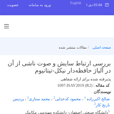
English
03-04 دی 1398
ورود به سامانه
عضویت
صفحه اصلی
مقالات منتشر شده
بررسی ارتباط سایش و صوت ناشی از آن
در آلیاژ حافظه‌دار نیکل-تیتانیوم
پذیرفته شده برای ارائه شفاهی
کد مقاله
:
1097-ISAV2019 (R2)
نویسندگان
2
2
1
صالح اکبرزاده
،
محمود کدخدایی
،
محمد ستاری
،
پردیس
2
نارنج کار
1
دانشگاه صنعتی اصفهان- دانشکده مهندسی مکانیک