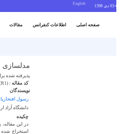
English
صفحه اصلی
اطلاعات کنفرانس
مقالات
نمایشگاه
مدلسازی و آنالیز
پذیرفته شده برای پوستر
کد مقاله
:
SAV2019 (R1)
نویسندگان
رسول افتخاریان جهرمی
دانشگاه آزاد ارسنجان
چکیده
در این مقاله، یک کره ب
استخراج شده است. از م