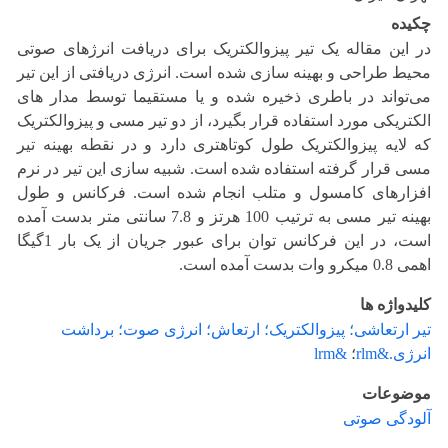
چکیده
در این مقاله یک تیر پیزوالکتریک برای دریافت انرژهای صوتی
محیط طراحی و بهینه سازی شده است. انرژی دریافتی از این ‏تیر
می‌تواند در باطری ذخیره شده و یا مستقیما توسط مدار های
الکتریکی مورد استفاده قرار بگیرد، از دو تیر مسی و ‏پیزوالکتریک
که لایه پیزوالکتریک طول کوتاهتری دارد و در نقطه بهینه تیر
مسی قرار گرفته استفاده شده است. شبیه سازی ‏این تیر در نرم
افزارهای کامسول و متلب انجام شده است. فرکانس و طول
بهینه تیر مسی به ترتیب 100 هرتز و 7.8 سانتی ‏متر بدست آمده
است، در این فرکانس توان برای عبور جریان از یک بار 1گیگا
اهمی 0.8 میکرو وات بدست آمده است.‏
کلیدواژه ها
تیر ارتعاشی؛ پیزوالکتریک؛ ارتعاش؛ انرژی صوت؛ برداشت
انرژی.&rlm
؛
&lrm
موضوعات
آلودگی صوتی