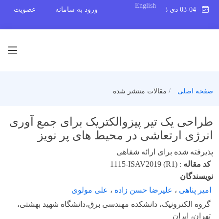
English
03-04 دی 1398
ورود به سامانه
عضویت
صفحه اصلی
مقالات منتشر شده
طراحی یک تیر پیزوالکتریک برای جمع آوری
انرژی ارتعاشی در محیط های پر نویز
پذیرفته شده برای ارائه شفاهی
کد مقاله
:
1115-ISAV2019 (R1)
نویسندگان
امیر پناهی
،
علیرضا حسن زاده
،
علی مولوی
گروه الکترونیک، دانشکده مهندسی برق،دانشگاه شهید بهشتی،
تهران، ایران