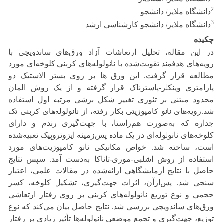
2
دانشگاه ملایر/ دانشجو
3
دانشگاه ملایر/ دانشجو کارشناسی ارشد
چکیده
در این مقاله، تحلیل ارتعاشات آزاد ورق‌های ساندویچی با
رویه‌های هدفمند تقویت‌شده با نانولوله‌های کربنی کلوخه‌ای مورد
مطالعه قرار گرفت. این ورق ها بر روی بستر الاستیک دو
پارامتری وینکلر-پاسترناک قرار گرفته و از یک روش المان
محدود مبتنی بر تئوری تغییر شکل برشی مرتبه اول استفاده
شد.رویه‌های نانو کامپوزیتی بکار رفته، از نانولوله‌های کربنی تک
جداره که به‌صورت هم‌راستا، با جهت‌گیری رندم و دارای
کلوخه‌های نانولوله‌ای در یک ماده پس‌زمینه ایزوتروپیک تعبیه‌شده
است، ساخته شد. خواص مکانیکی نانو کامپوزیت‌های مورد
استفاده از روش اشلبی-موری-تاناکا به‌دست آمد. سپس نتایج
حاصل با نتایج آزمایشگاهی ارائه‌شده در مقالات علمی، اعتبار
سنجی شد. پس‌ازآن، اثرات جهت‌گیری، تشکیل کلوخه، کسر
حجمی و نوع توزیع نانولوله‌های کربنی بر روی رفتار ارتعاشی
ورق‌های ساندویچی بررسی شد. نتایج حاصل بیان می‌کند که نوع
توزیع، جهت‌گیری و تجمع موضعی نانولوله‌ها تأثیر زیادی بر رفتار