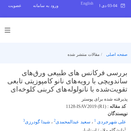
English
03-04 دی 1398
ورود به سامانه
عضویت
صفحه اصلی
مقالات منتشر شده
بررسی فرکانس های طبیعی ورق‌های
ساندویچی با رویه‌های نانو کامپوزیتی تابعی
تقویت‌شده با نانولوله‌های کربنی کلوخه‌ای
پذیرفته شده برای پوستر
کد مقاله
:
1128-ISAV2019 (R1)
نویسندگان
3
2
1
علی شهرجردی
،
سعید عبدالمحمدی
،
شیدا گودرزی
1
دانشگاه ملایر/ استادیار