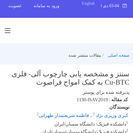
English
03-04 دی 1398
ورود به سامانه
عضویت
صفحه اصلی
مقالات منتشر شده
سنتز و مشخصه یابی چارچوب آلی- فلزی
Cu-BTC به کمک امواج فراصوت
پذیرفته شده برای پوستر
کد مقاله
:
1130-ISAV2019
نویسندگان
2
1
کبری وزیری نژاد
،
فاطمه شریعتمدار طهرانی
1
دانشکده فیزیک/ دانشگاه سمنان/ایران
2
دانشکده فیزیک/دانشگاه سمنان/سمنان/ایران