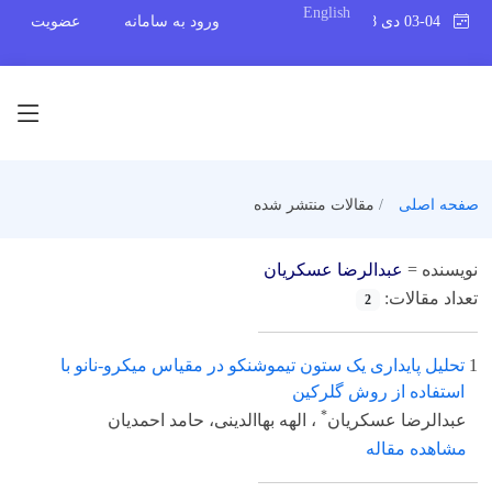
English
03-04 دی 1398
ورود به سامانه
عضویت
صفحه اصلی
مقالات منتشر شده
نویسنده =
عبدالرضا عسکریان
تعداد مقالات:
2
1
تحلیل پایداری یک ستون تیموشنکو در مقیاس میکرو-نانو با
استفاده از روش گلرکین
*
عبدالرضا عسکریان
، الهه بهاالدینی، حامد احمدیان
مشاهده مقاله