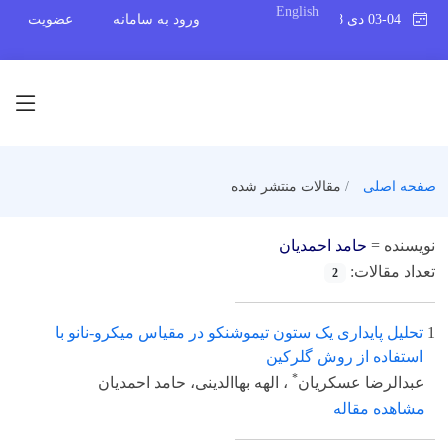
English
03-04 دی 1398
ورود به سامانه
عضویت
صفحه اصلی
مقالات منتشر شده
نویسنده =
حامد احمدیان
تعداد مقالات:
2
1
تحلیل پایداری یک ستون تیموشنکو در مقیاس میکرو-نانو با
استفاده از روش گلرکین
*
عبدالرضا عسکریان
، الهه بهاالدینی، حامد احمدیان
مشاهده مقاله