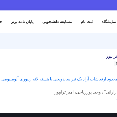
نمایشگاه
ثبت نام
مسابقه دانشجویی
پایان نامه برتر
حم
رابپور
محدود ارتعاشات آزاد یک تیر ساندویچی با هسته لانه زنبوری آلومنیومی
*
ارانی
، وحید پورریاحی، امیر ترابپور