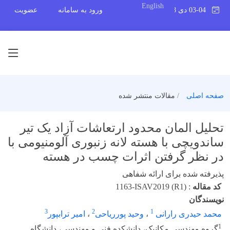
English
03-04 دی 1398
ورود به سامانه
عضویت
صفحه اصلی
مقالات منتشر شده
تحلیل المان محدود ارتعاشات آزاد یک تیر
ساندویچی با هسته لانه زنبوری آلومنیومی با
در نظر گرفتن اثرات چسب در هسته
پذیرفته شده برای ارائه شفاهی
کد مقاله
:
1163-ISAV2019 (R1)
نویسندگان
3
2
1
محمد حیدری رارانی
،
وحید پورریاحی
،
امیر ترابپور
1
گروه مهندسی مکانیک، دانشکده فنی و مهندسی، دانشگاه