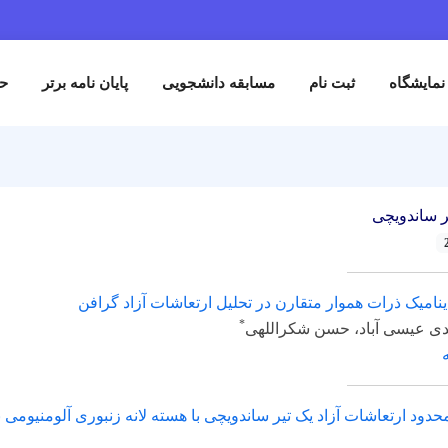
نمایشگاه
ثبت نام
مسابقه دانشجویی
پایان نامه برتر
حم
ر ساندویچی
امیک ذرات هموار متقارن در تحلیل ارتعاشات آزاد گرافن
*
 عیسی آباد، حسن شکراللهی
محدود ارتعاشات آزاد یک تیر ساندویچی با هسته لانه زنبوری آلومنیومی