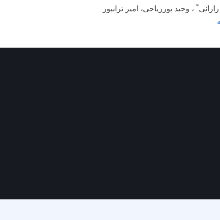
*
ارانی
، وحید پورریاحی، امیر ترابپور