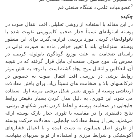
2
عضو هیات علمی دانشگاه صنعتی قم
چکیده
در این مقاله با استفاده از روشی تحلیلی، افت انتقال صوت در
پوسته استوانه‌ای نسبتاً جدار ضخیم کامپوزیتی تقویت‌ شده با
نانولوله‌های کربنی مورد بررسی قرارمی‌گیرد. برای این منظور
پوسته استوانه‌ای بلند با تغییر خواص ماده به صورت توانی در
راستای ضخامت به علت توزیع گوناگون نانولوله کربنی، در
معرض یک موج صوتی صفحه‌ای مایل قرار گرفته که در نتیجه
آن، انعکاس و انتقال موج ایجاد گشته است. با توجه به نقش موثر
روابط برشی در بررسی افت انتقال صوت به خصوص در
فرکانسهای بالا و ضخامت‌ های نسبتاً زیاد، برای یافتن معادلات
ارتعاشی پوسته از تئوری تغییر شکل برشی مرتبه اول استفاده
می شود. این تئوری، به دلیل مدل کردن بسیار دقیقتر روابط
جابجایی در ضخامت پوسته و لحاظ کردن تغییر شکلهای برشی،
نتایج دقیقتری را در مقایسه با تئوری جدار نازک پوسته ارائه
می‌نماید. پس از بسط معادلات جابجایی، معادلات حرکت پوسته
از طریق اصل همیلتون به دست آمده و با اعمال فشارهای
آکوستیکی و شرایط مرزی و استفاده از توابع سریهای بینهایت،