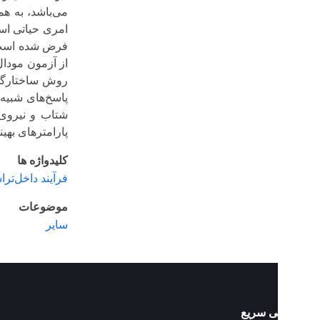
می‌باشد، به همین دلیل 
امری حیاتی است. در این
فرض شده است. دینامیک ا
از آزمون مودال تجربی 
روش ساختارگرا محاسبه 
پاسخ‌های شبیه سازی شده
شتاب و نیروی شبیه‌سازی
پارامترهای بهینه در ماشی
کلیدواژه ها
فرآیند داخل‌تراشی
؛
شبیه
موضوعات
سایر
 سریع