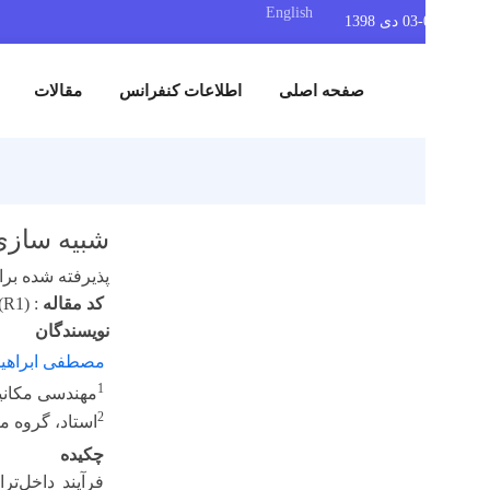
English
صفحه اصلی
اطلاعات کنفرانس
مقالات
نمایشگاه
شبیه سازی دینام
پذیرفته شده برای ارائه 
کد مقاله
:
SAV2019 (R1)
نویسندگان
1
مصطفی ابراهیمی
،
بهن
1
مهندسی مکانیک فردوس
2
استاد، گروه مکانیک، 
چکیده
فرآیند داخل‌تراشی ، 