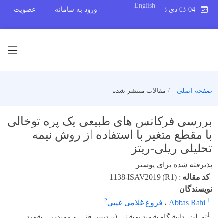
English
03-04 دی 1398
ورود به سامانه
عضویت
صفحه اصلی
مقالات منتشر شده
بررسی فرکانس های طبیعی یک پره توخالی
با مقطع متغیر با استفاده از روش نیمه
تحلیلی ریلی-ریتز
پذیرفته شده برای پوستر
کد مقاله
:
1138-ISAV2019 (R1)
نویسندگان
2
1
Abbas Rahi
،
فروغ غلامی غیبی
1
تهران، دانشگاه شهید بهشتی (پردیس فنی و مهندسی شهید