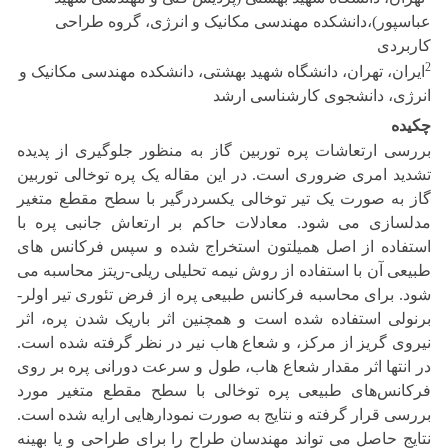
عباسپور)،دانشکده مهندسی مکانیک و انرژی، گروه طراحی
کاربردی
2
ایران، تهران، دانشگاه شهید بهشتی، دانشکده مهندسی مکانیک و
انرژی، دانشجوی کارشناسی ارشد
چکیده
بررسی ارتعاشات پره‌ توربین گاز به منظور جلوگیری از پدیده
تشدید امری ضروری است. در این مقاله یک پره توخالی توربین
گاز به ‌صورت یک تیر توخالی یکسردرگیر با سطح مقطع متغیر
مدلسازی می شود. معادلات حاکم بر ارتعاش جانبی پره با
استفاده از اصل همیلتون استخراج شده و سپس فرکانس های
طبیعی آن با استفاده از روش نیمه تحلیلی ریلی-ریتز محاسبه می
شود. برای محاسبه فرکانس طبیعی پره از فرض تئوری تیر اولر-
برنولی استفاده شده است و همچنین اثر باریک شدن پره، اثر
نیروی گریز از مرکز، و شعاع هاب نیر در نظر گرفته شده است.
در انتها اثر مقدار شعاع هاب، طول و سرعت دورانی پره بر روی
فرکانس‌های طبیعی پره توخالی با سطح مقطع متغیر مورد
بررسی قرار گرفته و نتایج به صورت نمودارهایی ارایه شده است.
نتایج حاصل می تواند مهندسان طراح را برای طراحی و یا بهینه