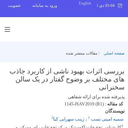
English
03-04 دی 1398
ورود به سامانه
عضویت
صفحه اصلی
مقالات منتشر شده
بررسی اثرات بهبود ناشی از کاربرد جاذب
های مختلف بر وضوح گفتار در یک سالن
سخنرانی
پذیرفته شده برای ارائه شفاهی
کد مقاله
:
1145-ISAV2019 (R1)
نویسندگان
2
1
سمیه امینی نسب
،
زینب سهرابی کیا
1
کارشناس تحقیقات اکوستیک مرکز تحقیقات راه، مسکن و