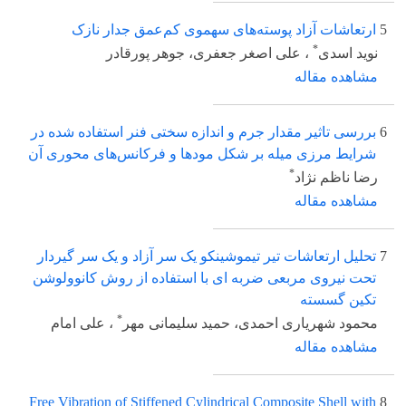
5
ارتعاشات آزاد پوسته‌های سهموی کم‌عمق جدار نازک
*
نوید اسدی
، علی اصغر جعفری، جوهر پورقادر
مشاهده مقاله
6
بررسی تاثیر مقدار جرم و اندازه سختی فنر استفاده شده در
شرایط مرزی میله بر شکل مودها و فرکانس‌های محوری آن
*
رضا ناظم نژاد
مشاهده مقاله
7
تحلیل ارتعاشات تیر تیموشینکو یک سر آزاد و یک سر گیردار
تحت نیروی مربعی ضربه ای با استفاده از روش کانوولوشن
تکین گسسته
*
محمود شهریاری احمدی، حمید سلیمانی مهر
، علی امام
مشاهده مقاله
Free Vibration of Stiffened Cylindrical Composite Shell with
8