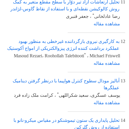
11
تحلیل ارتعاشات آزاد تیر دوّار با سطح مقطع متغیر به کمک
روش کالوکیشن نقطه‌ای و با استفاده از نقاط گاوس-لژاندر
*
رضا عادلخانی
، جعفر قنبری
مشاهده مقاله
12
به کارگیری نیروی بازگرداننده غیرخطی به منظور بهبود
عملکرد برداشت کننده انرژی پیزوالکتریکی از امواج آکوستیک
*
Masoud Rezaei، Roohollah Talebitooti
، Michael Friswell
مشاهده مقاله
13
آنالیز مودال سطوح کنترل هواپیما با درنظر گرفتن دینامیک
عملگرها
*
یوسف عسگری، سعید شکراللهی
، کرامت ملک زاده فرد
مشاهده مقاله
14
تحلیل پایداری یک ستون تیموشنکو در مقیاس میکرو-نانو با
استفاده از روش گلرکین