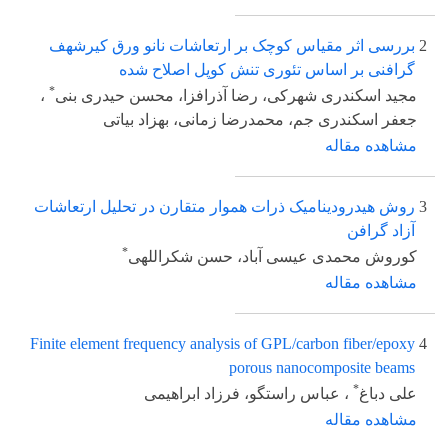
2
بررسی اثر مقیاس کوچک بر ارتعاشات نانو ورق کیرشهف
گرافنی بر اساس تئوری تنش کوپل اصلاح شده
*
مجید اسکندری شهرکی، رضا آذرافزا، محسن حیدری بنی
،
جعفر اسکندری جم، محمدرضا زمانی، بهزاد بیاتی
مشاهده مقاله
3
روش هیدرودینامیک ذرات هموار متقارن در تحلیل ارتعاشات
آزاد گرافن
*
کوروش محمدی عیسی آباد، حسن شکراللهی
مشاهده مقاله
Finite element frequency analysis of GPL/carbon fiber/epoxy
4
porous nanocomposite beams
*
علی دباغ
، عباس راستگو، فرزاد ابراهیمی
مشاهده مقاله