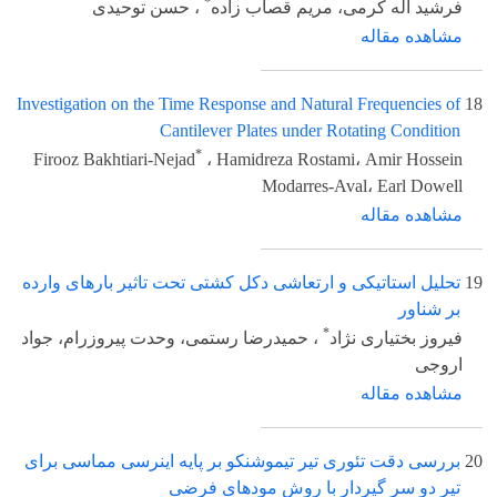
*
فرشید اله کرمی، مریم قصاب زاده
، حسن توحیدی
مشاهده مقاله
Investigation on the Time Response and Natural Frequencies of
18
Cantilever Plates under Rotating Condition
*
Firooz Bakhtiari-Nejad
، Hamidreza Rostami، Amir Hossein
Modarres-Aval، Earl Dowell
مشاهده مقاله
19
تحلیل استاتیکی و ارتعاشی دکل کشتی تحت تاثیر بارهای وارده
بر شناور
*
فیروز بختیاری نژاد
، حمیدرضا رستمی، وحدت پیروزرام، جواد
اروجی
مشاهده مقاله
20
بررسی دقت تئوری تیر تیموشنکو بر پایه اینرسی مماسی برای
تیر دو سر گیردار با روش مودهای فرضی