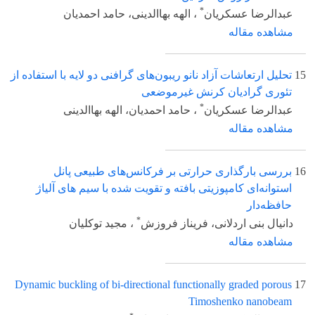
*
عبدالرضا عسکریان
، الهه بهاالدینی، حامد احمدیان
مشاهده مقاله
15
تحلیل ارتعاشات آزاد نانو ریبون‌های گرافنی دو لایه با استفاده از
تئوری گرادیان کرنش غیرموضعی
*
عبدالرضا عسکریان
، حامد احمدیان، الهه بهاالدینی
مشاهده مقاله
16
بررسی بارگذاری حرارتی بر فرکانس‌های طبیعی پانل‌
استوانه‌ای کامپوزیتی بافته و تقویت شده با سیم های آلیاژ
حافظه‌دار
*
دانیال بنی اردلانی، فریناز فروزش
، مجید توکلیان
مشاهده مقاله
Dynamic buckling of bi-directional functionally graded porous
17
Timoshenko nanobeam