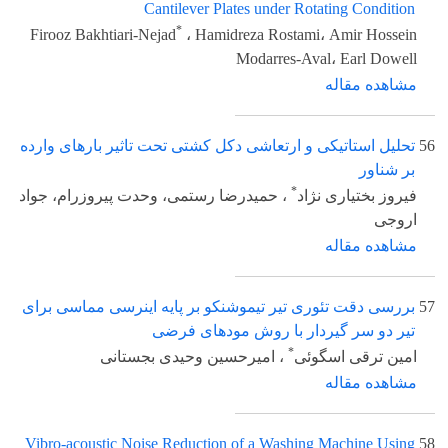
Cantilever Plates under Rotating Condition
*
Firooz Bakhtiari-Nejad
، Hamidreza Rostami، Amir Hossein
Modarres-Aval، Earl Dowell
مشاهده مقاله
56
تحلیل استاتیکی و ارتعاشی دکل کشتی تحت تاثیر بارهای وارده
بر شناور
*
فیروز بختیاری نژاد
، حمیدرضا رستمی، وحدت پیروزرام، جواد
اروجی
مشاهده مقاله
57
بررسی دقت تئوری تیر تیموشنکو بر پایه اینرسی مماسی برای
تیر دو سر گیردار با روش مودهای فرضی
*
امین ترقی اسگوئی
، امیرحسین وحیدی بجستانی
مشاهده مقاله
Vibro-acoustic Noise Reduction of a Washing Machine Using
58